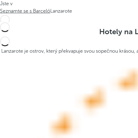
Jste v
.
t
Seznamte se s Barceló
Lanzarote
.
h
.
e
p
Hotely na 
o
p
u
Lanzarote je ostrov, který překvapuje svou sopečnou krásou, ar
p
a
n
d
m
o
v
e
s
f
o