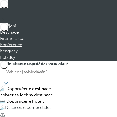
Zahájení
Destinace
Firemní akce
Konference
Kongresy
Pobídky
V
P
Kde chcete uspořádat svou akci?
y
r
h
e
l
s
e
s
Doporučené destinace
d
i
Zobrazit všechny destinace
a
n
Doporučené hotely
t
g
Destinos recomendados
h
t