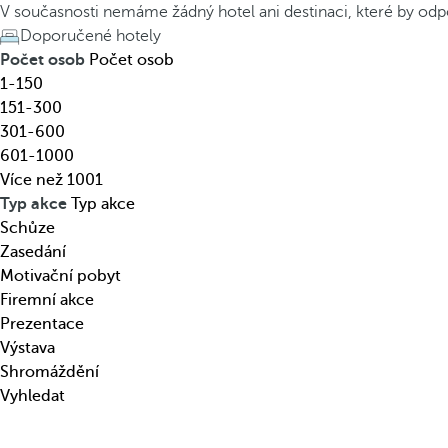
o
h
V současnosti nemáme žádný hotel ani destinaci, které by odp
t
e
Doporučené hotely
e
d
Počet osob
Počet osob
l
o
1-150
,
w
151-300
d
n
301-600
e
a
601-1000
s
r
Více než 1001
t
r
Typ akce
Typ akce
i
o
Schůze
n
w
Zasedání
a
k
Motivační pobyt
c
e
Firemní akce
i
y
Prezentace
,
o
Výstava
t
p
Shromáždění
é
e
Vyhledat
m
n
a
s