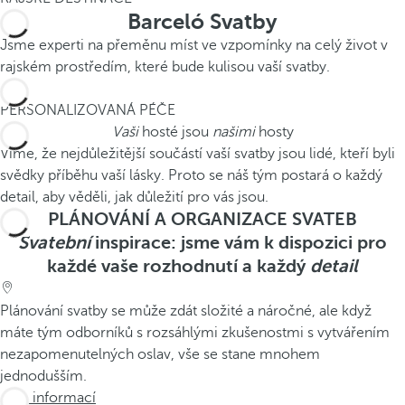
Barceló Svatby
Jsme experti na přeměnu míst ve vzpomínky na celý život v
rajském prostředím, které bude kulisou vaší svatby.
2
PERSONALIZOVANÁ PÉČE
Vaši
hosté jsou
našimi
hosty
Víme, že nejdůležitější součástí vaší svatby jsou lidé, kteří byli
svědky příběhu vaší lásky. Proto se náš tým postará o každý
detail, aby věděli, jak důležití pro vás jsou.
PLÁNOVÁNÍ A ORGANIZACE SVATEB
Svatební
inspirace: jsme vám k dispozici pro
každé vaše rozhodnutí a každý
detail
Plánování svatby se může zdát složité a náročné, ale když
máte tým odborníků s rozsáhlými zkušenostmi s vytvářením
nezapomenutelných oslav, vše se stane mnohem
jednodušším.
Více informací