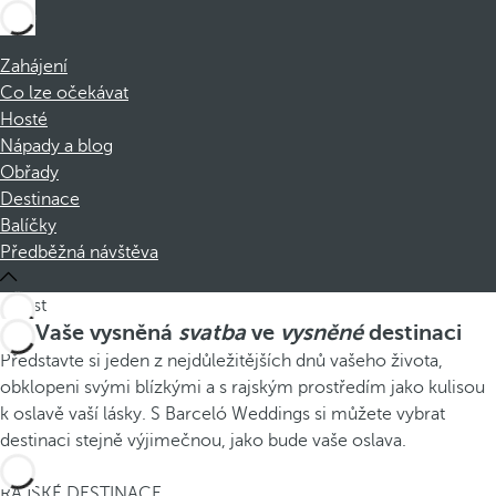
Zahájení
Co lze očekávat
Hosté
Nápady a blog
Obřady
Destinace
Balíčky
Předběžná návštěva
Vaše vysněná
svatba
ve
vysněné
destinaci
Představte si jeden z nejdůležitějších dnů vašeho života,
obklopeni svými blízkými a s rajským prostředím jako kulisou
k oslavě vaší lásky. S Barceló Weddings si můžete vybrat
destinaci stejně výjimečnou, jako bude vaše oslava.
1
RAJSKÉ DESTINACE