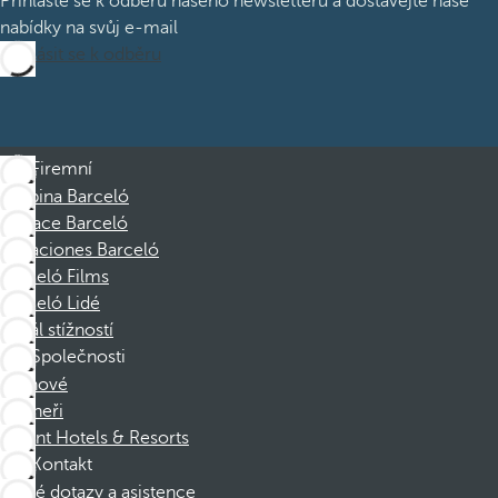
Přihlaste se k odběru našeho newsletteru a dostávejte naše
nabídky na svůj e-mail
Přihlásit se k odběru
Firemní
Skupina Barceló
Nadace Barceló
Vacaciones Barceló
Barceló Films
Barceló Lidé
Kanál stížností
Společnosti
Členové
Partneři
Dorint Hotels & Resorts
Kontakt
Časté dotazy a asistence