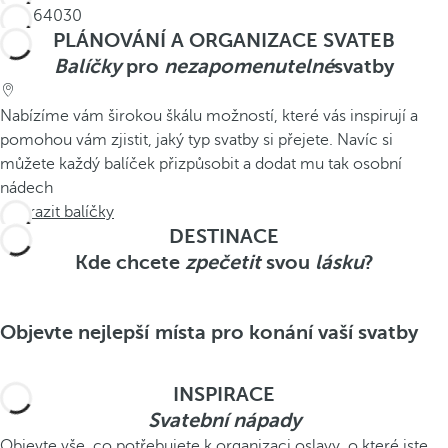
PLÁNOVÁNÍ A ORGANIZACE SVATEB
Balíčky
pro
nezapomenutelné
svatby
Nabízíme vám širokou škálu možností, které vás inspirují a
pomohou vám zjistit, jaký typ svatby si přejete. Navíc si
můžete každý balíček přizpůsobit a dodat mu tak osobní
nádech
Zobrazit balíčky
DESTINACE
Kde chcete
zpečetit
svou
lásku
?
Objevte nejlepší místa pro konání vaší svatby
INSPIRACE
Svatební
nápady
Objevte vše, co potřebujete k organizaci oslavy, o které jste