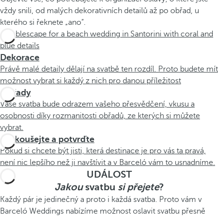
vždy snili, od malých dekorativních detailů až po obřad, u
kterého si řeknete „ano“.
Dekorace
Právě malé detaily dělají na svatbě ten rozdíl. Proto budete mít
možnost vybrat si každý z nich pro danou příležitost
Obřady
Vaše svatba bude odrazem vašeho přesvědčení, vkusu a
osobnosti díky rozmanitosti obřadů, ze kterých si můžete
vybrat.
Vyzkoušejte a potvrďte
Pokud si chcete být jisti, která destinace je pro vás ta pravá,
není nic lepšího než ji navštívit a v Barceló vám to usnadníme.
UDÁLOST
Jakou
svatbu
si přejete
?
Každý pár je jedinečný a proto i každá svatba. Proto vám v
Barceló Weddings nabízíme možnost oslavit svatbu přesně