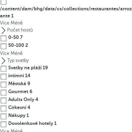
/content/dam/bhg/data/cs/collections/restaurantes/arroz
ante
1
Více
Méně
Počet hostů
0-50
7
50-100
2
Více
Méně
Typ svatby
Svatby na pláži
19
intimní
14
Městská
9
Gourmet
6
Adults Only
4
Církevní
4
Nákupy
1
Dovolenkové hotely
1
Více
Méně