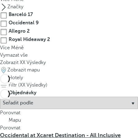
Značky
Barceló
17
Occidental
9
Allegro
2
Royal Hideaway
2
Více
Méně
Vymazat vše
Zobrazit
XX
Výsledky
Zobrazit mapu
30
Hotely
Filtr (
XX
Výsledky)
Objednávky
Porovnat
Mapu
Porovnat
Occidental at Xcaret Destination - All Inclusive