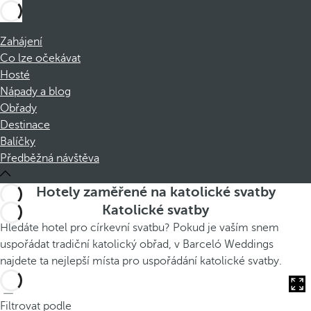
Zahájení
Co lze očekávat
Hosté
Nápady a blog
Obřady
Destinace
Balíčky
Předběžná návštěva
Hotely zaměřené na katolické svatby
Katolické svatby
Hledáte hotel pro církevní svatbu? Pokud je vaším snem
uspořádat tradiční katolický obřad, v Barceló Weddings
najdete ta nejlepší místa pro uspořádání katolické svatby.
Filtrovat podle