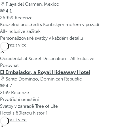
Playa del Carmen, Mexico
4.1 ·
26959 Recenze
Kouzelné prostředí s Karibským mořem v pozadí
All-Inclusive zážitek
Personalizované svatby v každém detailu
Zobrazit více
Occidental at Xcaret Destination - All Inclusive
Porovnat
El Embajador, a Royal Hideaway Hotel
Santo Domingo, Dominican Republic
4.7 ·
2139 Recenze
Prvotřídní umístění
Svatby v zahradě Tree of Life
Hotel s 60letou historií
Zobrazit více