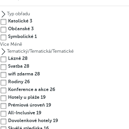
Typ obřadu
Katolické
3
Občanské
3
Symbolické
1
Více
Méně
Tematický/Tematická/Tematické
Lázně
28
Svatba
28
wifi zdarma
28
Rodiny
26
Konference a akce
26
Hotely u pláže
19
Prémiová úroveň
19
All-Inclusive
19
Dovolenkové hotely
19
Skvělá střediska
16