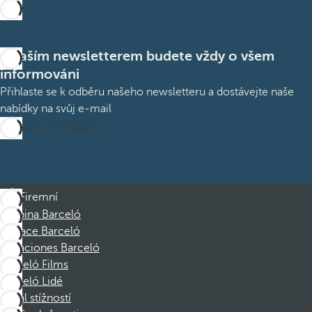
S naším newsletterem budete vždy o všem
informováni
Přihlaste se k odběru našeho newsletteru a dostávejte naše
nabídky na svůj e-mail
Přihlásit se k odběru
Firemní
Skupina Barceló
Nadace Barceló
Vacaciones Barceló
Barceló Films
Barceló Lidé
Kanál stížností