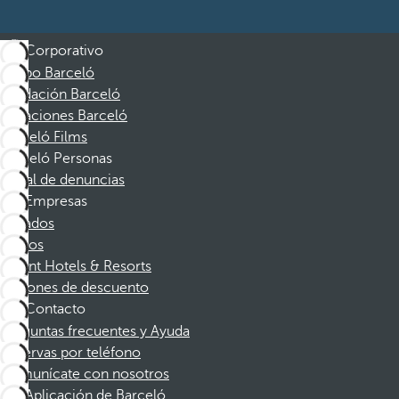
Corporativo
Grupo Barceló
Fundación Barceló
Vacaciones Barceló
Barceló Films
Barceló Personas
Canal de denuncias
Empresas
Afiliados
Socios
Dorint Hotels & Resorts
Cupones de descuento
Contacto
Preguntas frecuentes y Ayuda
Reservas por teléfono
Comunícate con nosotros
Aplicación de Barceló