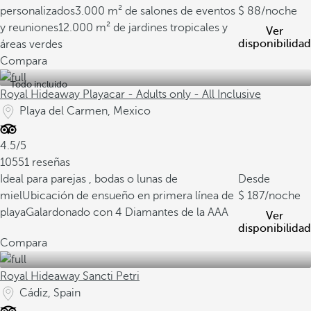
personalizados
3.000 m² de salones de eventos
88
/noche
y reuniones
12.000 m² de jardines tropicales y
Ver
disponibilidad
áreas verdes
Compara
Todo incluido
Royal Hideaway Playacar - Adults only - All Inclusive
Playa del Carmen, Mexico
4.5/5
10551 reseñas
Ideal para parejas , bodas o lunas de
Desde
miel
Ubicación de ensueño en primera línea de
187
/noche
playa
Galardonado con 4 Diamantes de la AAA
Ver
disponibilidad
Compara
Royal Hideaway Sancti Petri
Cádiz, Spain