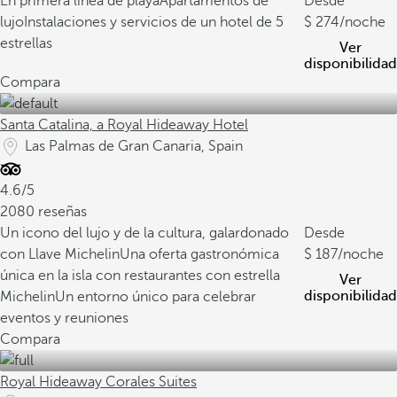
En primera linea de playa
Apartamentos de
Desde
lujo
Instalaciones y servicios de un hotel de 5
274
/noche
estrellas
Ver
disponibilidad
Compara
Santa Catalina, a Royal Hideaway Hotel
Las Palmas de Gran Canaria, Spain
4.6/5
2080 reseñas
Un icono del lujo y de la cultura, galardonado
Desde
con Llave Michelin
Una oferta gastronómica
187
/noche
única en la isla con restaurantes con estrella
Ver
disponibilidad
Michelin
Un entorno único para celebrar
eventos y reuniones
Compara
Royal Hideaway Corales Suites