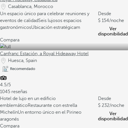
Casablanca, Morocco
Un espacio único para celebrar reuniones y
Desde
eventos de calidad
Seis lujosos espacios
154
/noche
gastronómicos
Ubicación estratégicam
Ver
disponibilidad
Compara
Canfranc Estación, a Royal Hideaway Hotel
Huesca, Spain
Recomendado
4.5/5
1045 reseñas
Hotel de lujo en un edificio
Desde
emblemático
Restaurante con estrella
232
/noche
Michelín
Un entorno único en el Pirineo
Ver
disponibilidad
aragonés
Compara