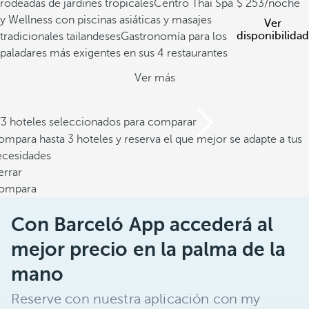
rodeadas de jardines tropicales
Centro Thai Spa
253
/noche
y Wellness con piscinas asiáticas y masajes
Ver
disponibilidad
tradicionales tailandeses
Gastronomía para los
paladares más exigentes en sus 4 restaurantes
Ver más
/3 hoteles seleccionados para comparar
mpara hasta 3 hoteles y reserva el que mejor se adapte a tus
ecesidades
errar
ompara
Con Barceló App accederá al
mejor precio en la palma de la
mano
Reserve con nuestra aplicación con my