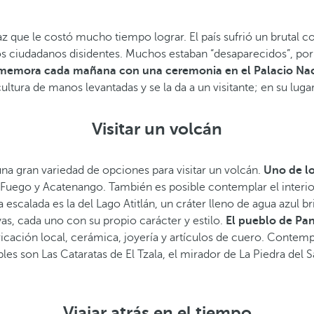
que le costó mucho tiempo lograr. El país sufrió un brutal con
los ciudadanos disidentes. Muchos estaban “desaparecidos”, por
memora cada mañana con una ceremonia en el Palacio Naci
tura de manos levantadas y se la da a un visitante; en su lugar
Visitar un volcán
una gran variedad de opciones para visitar un volcán.
Uno de lo
, Fuego y Acatenango. También es posible contemplar el interio
 escalada es la del Lago Atitlán, un cráter lleno de agua azul b
as, cada uno con su propio carácter y estilo.
El pueblo de Pana
icación local, cerámica, joyería y artículos de cuero. Contempla
les son Las Cataratas de El Tzala, el mirador de La Piedra del
Viajar atrás en el tiempo