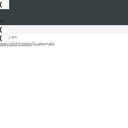
Estás en
Barceló
Hoteles
Guatemala