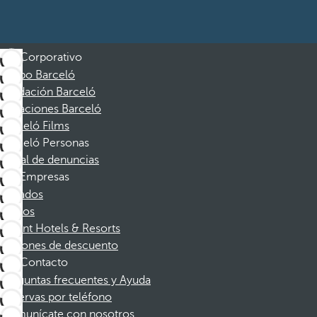
Corporativo
Grupo Barceló
Fundación Barceló
Vacaciones Barceló
Barceló Films
Barceló Personas
Canal de denuncias
Empresas
Afiliados
Socios
Dorint Hotels & Resorts
Cupones de descuento
Contacto
Preguntas frecuentes y Ayuda
Reservas por teléfono
Comunícate con nosotros