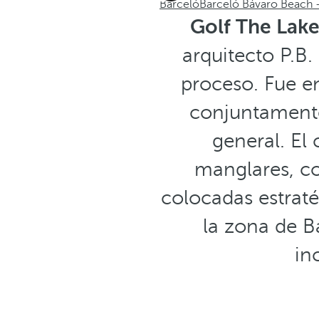
Barceló
Barceló Bávaro Beach -
Golf The Lak
arquitecto P.B.
proceso. Fue e
conjuntamente
general. El
manglares, co
colocadas estraté
la zona de B
in