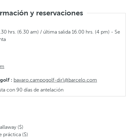
ormación y reservaciones
30 hrs. (6.30 am) / última salida 16.00 hrs. (4 pm) - Se
enta
0
om
golf :
bavaro.campogolf-dir\@barcelo.com
sta con 90 días de antelación
Callaway ($)
e práctica ($)