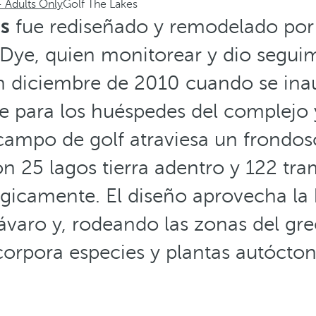
 Adults Only
Golf The Lakes
es
fue rediseñado y remodelado por
 Dye, quien monitorear y dio segui
n diciembre de 2010 cuando se in
 para los huéspedes del complejo y
 campo de golf atraviesa un frondo
n 25 lagos tierra adentro y 122 tr
gicamente. El diseño aprovecha la 
ávaro y, rodeando las zonas del gr
corpora especies y plantas autócton