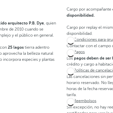
Cargo por acompañante equ
disponibilidad.
do arquitecto P.B. Dye
, quien
Cargo por replay el mismo 
embre de 2010 cuando se
disponibilidad.
lejo y el público en general.
Condiciones para gr
Contactar con el campo 
 con
25 lagos
tierra adentro
Pagos
 aprovecha la belleza natural
Los
pagos deben de ser 
o incorpora especies y plantas
crédito y cargo a habitac
Políticas de cancelac
Las cancelaciones sin pen
horario reservado. No lle
horas de la fecha reservad
tarifa.
Reembolsos
Sin excepción, no hay re