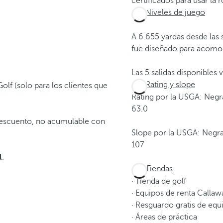
certificados para usar la 
Niveles de juego
A 6.655 yardas desde las 
fue diseñado para acom
Las 5 salidas disponibles
Rating y slope
olf (solo para los clientes que
Rating por la USGA: Negr
63.0
descuento, no acumulable con
Slope por la USGA: Negra
107
l
.
Tiendas
· Tienda de golf
· Equipos de renta Calla
· Resguardo gratis de eq
· Áreas de práctica