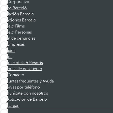
Corporativo
Grupo Barceló
Fundación Barceló
Vacaciones Barceló
Barceló Films
Barceló Personas
Canal de denuncias
Empresas
Afiliados
Socios
Dorint Hotels & Resorts
Cupones de descuento
Contacto
Preguntas frecuentes y Ayuda
Reservas por teléfono
Comunícate con nosotros
Aplicación de Barceló
Descargar