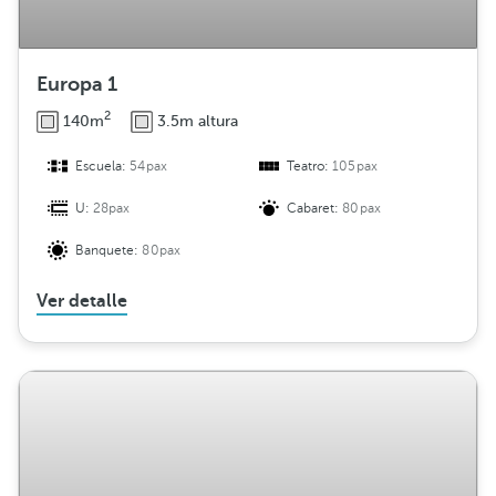
n
Europa 1
2
140m
3.5m altura
Escuela:
54pax
Teatro:
105pax
U:
28pax
Cabaret:
80pax
Banquete:
80pax
Ver detalle