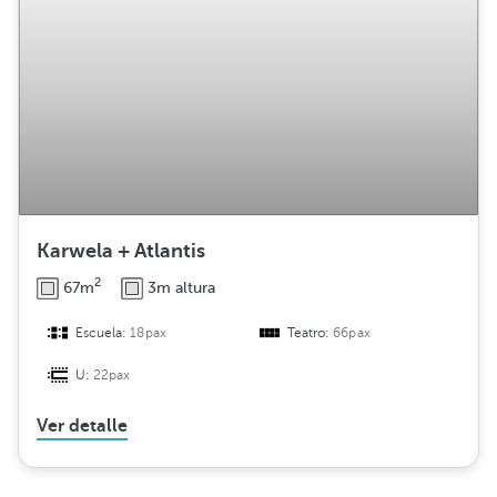
Karwela + Atlantis
2
67m
3m altura
Escuela:
18pax
Teatro:
66pax
U:
22pax
Ver detalle