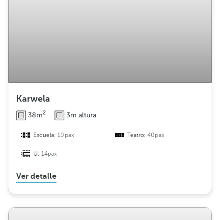
Karwela
2
38m
3m altura
Escuela:
10pax
Teatro:
40pax
U:
14pax
Ver detalle