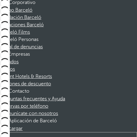
Corporativo
Grupo Barceló
Fundación Barceló
Vacaciones Barceló
Barceló Films
Barceló Personas
Canal de denuncias
Empresas
Afiliados
Socios
Dorint Hotels & Resorts
Cupones de descuento
Contacto
Preguntas frecuentes y Ayuda
Reservas por teléfono
Comunícate con nosotros
Aplicación de Barceló
Descargar