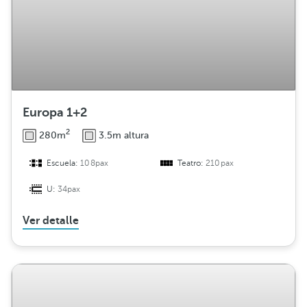
Europa 1+2
2
280m
3.5m altura
Escuela:
108pax
Teatro:
210pax
U:
34pax
Ver detalle