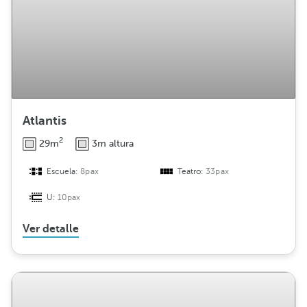
Atlantis
2
29m
3m altura
Escuela:
8pax
Teatro:
33pax
U:
10pax
Ver detalle