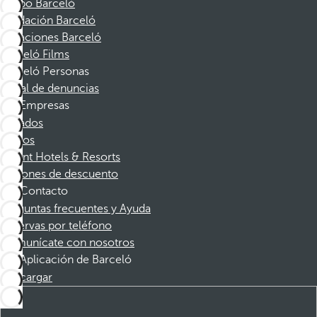
Grupo Barceló
Fundación Barceló
Vacaciones Barceló
Barceló Films
Barceló Personas
Canal de denuncias
Empresas
Afiliados
Socios
Dorint Hotels & Resorts
Cupones de descuento
Contacto
Preguntas frecuentes y Ayuda
Reservas por teléfono
Comunícate con nosotros
Aplicación de Barceló
Descargar