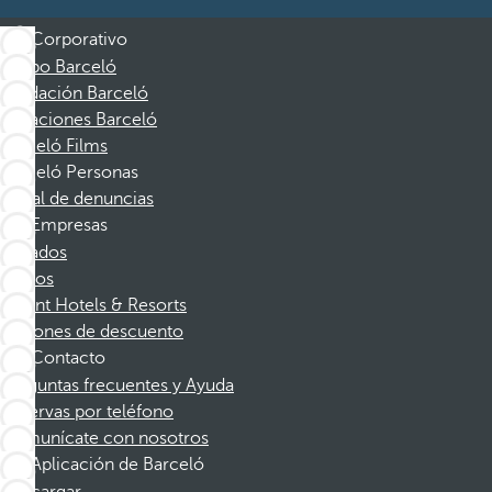
Corporativo
Grupo Barceló
Fundación Barceló
Vacaciones Barceló
Barceló Films
Barceló Personas
Canal de denuncias
Empresas
Afiliados
Socios
Dorint Hotels & Resorts
Cupones de descuento
Contacto
Preguntas frecuentes y Ayuda
Reservas por teléfono
Comunícate con nosotros
Aplicación de Barceló