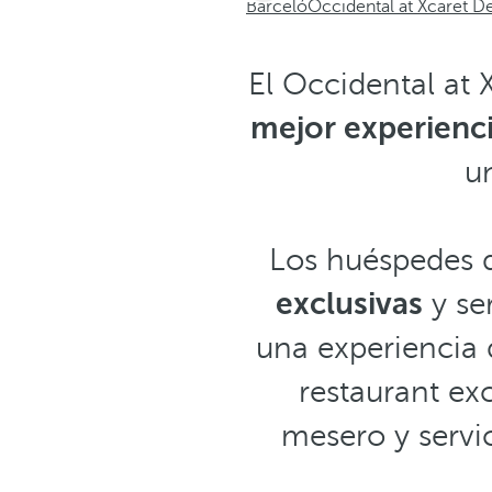
Barceló
Occidental at Xcaret De
El Occidental at 
mejor experienc
u
Los huéspedes d
exclusivas
y se
una experiencia d
restaurant exc
mesero y servi