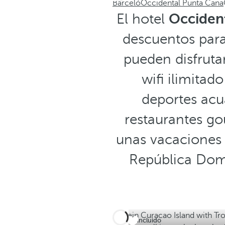
Barceló
Occidental Punta Cana
El hotel
Occiden
descuentos para
pueden disfruta
wifi ilimitad
deportes acu
restaurantes go
unas vacaciones e
República Domi
Todo incluido