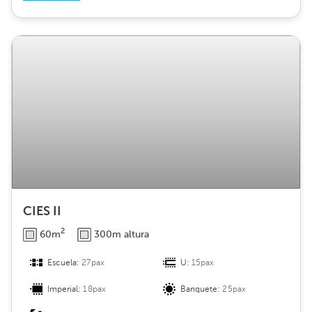
CIES II
2
60m
300m altura
Escuela:
27pax
U:
15pax
Imperial:
18pax
Banquete:
25pax