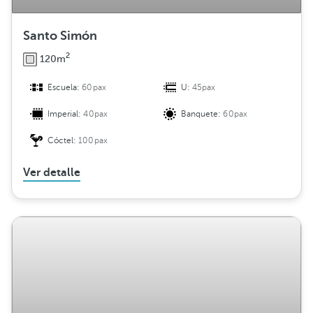
Santo Simón
2
120m
Escuela:
60pax
U:
45pax
Imperial:
40pax
Banquete:
60pax
Cóctel:
100pax
Ver detalle