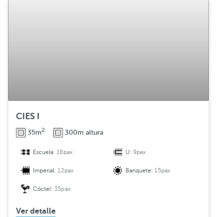
CIES I
2
35m
300m altura
Escuela:
18pax
U:
9pax
Imperial:
12pax
Banquete:
15pax
Cóctel:
35pax
Ver detalle