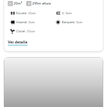
2
20m
295m altura
Escuela:
18pax
U:
8pax
Imperial:
8pax
Banquete:
8pax
Cóctel:
20pax
Ver detalle