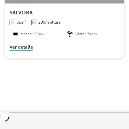
SALVORA
2
61m
295m altura
Imperial:
30pax
Cóctel:
70pax
Ver detalle