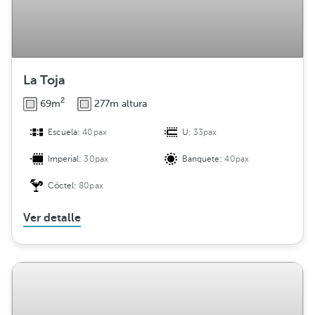
La Toja
2
69m
277m altura
Escuela:
40pax
U:
33pax
Imperial:
30pax
Banquete:
40pax
Cóctel:
80pax
Ver detalle