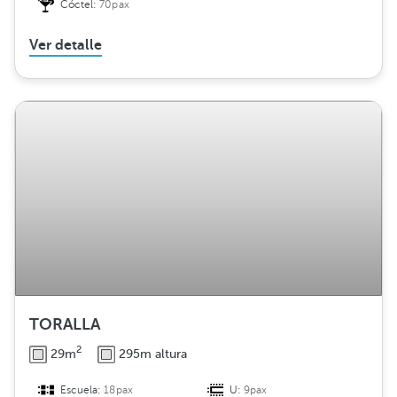
Cóctel:
70pax
Ver detalle
TORALLA
2
29m
295m altura
Escuela:
18pax
U:
9pax