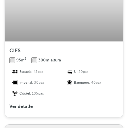
CIES
2
95m
300m altura
Escuela:
45pax
U:
20pax
Imperial:
30pax
Banquete:
40pax
Cóctel:
105pax
Ver detalle