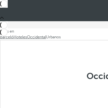
Estás en
Barceló
Hoteles
Occidental
Urbanos
Occi