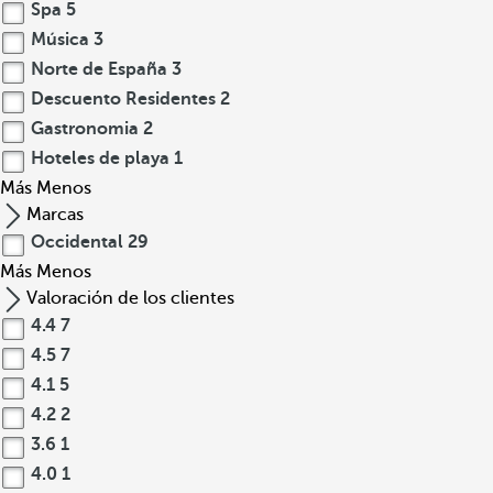
Spa
5
Música
3
Norte de España
3
Descuento Residentes
2
Gastronomia
2
Hoteles de playa
1
Más
Menos
Marcas
Occidental
29
Más
Menos
Valoración de los clientes
4.4
7
4.5
7
4.1
5
4.2
2
3.6
1
4.0
1