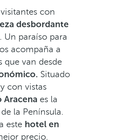
visitantes con
leza desbordante
. Un paraíso para
 nos acompaña a
s que van desde
tronómico.
Situado
y con vistas
ó Aracena
es la
de la Península.
a este
hotel en
mejor precio.