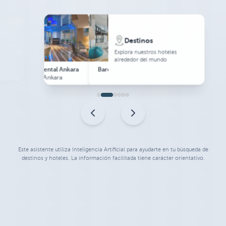
Destinos
Explora nuestros hoteles
alrededor del mundo
Occidental Ankara
Barceló Fès Medina
Allegro Murcia Azarbe
Ankara
Fez
Murcia
Este asistente utiliza Inteligencia Artificial para ayudarte en tu búsqueda de
destinos y hoteles. La información facilitada tiene carácter orientativo.