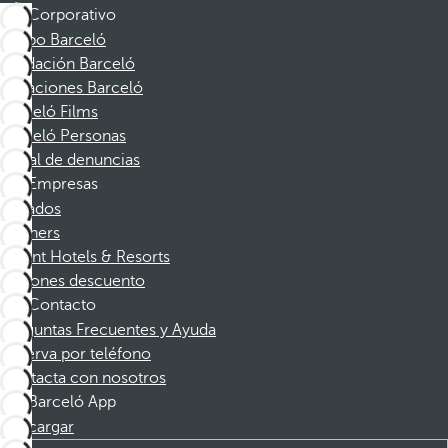
Corporativo
Grupo Barceló
Fundación Barceló
Vacaciones Barceló
Barceló Films
Barceló Personas
Canal de denuncias
Empresas
Afiliados
Partners
Dorint Hotels & Resorts
Cupones descuento
Contacto
Preguntas Frecuentes y Ayuda
Reserva por teléfono
Contacta con nosotros
Barceló App
Descargar