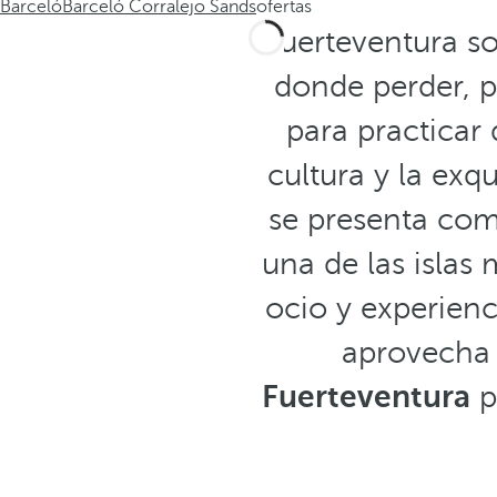
Barceló
Barceló Corralejo Sands
ofertas
Fuerteventura s
donde perder, p
para practicar 
cultura y la exq
se presenta como
una de las islas
ocio y experienc
aprovecha 
Fuerteventura
p