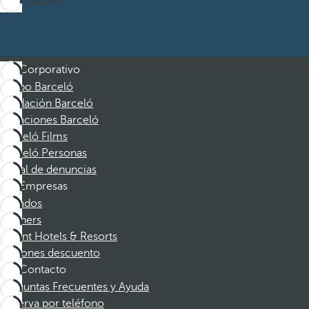
Corporativo
Grupo Barceló
Fundación Barceló
Vacaciones Barceló
Barceló Films
Barceló Personas
Canal de denuncias
Empresas
Afiliados
Partners
Dorint Hotels & Resorts
Cupones descuento
Contacto
Preguntas Frecuentes y Ayuda
Reserva por teléfono