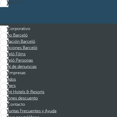
Suscribirme
Corporativo
Grupo Barceló
Fundación Barceló
Vacaciones Barceló
Barceló Films
Barceló Personas
Canal de denuncias
Empresas
Afiliados
Partners
Dorint Hotels & Resorts
Cupones descuento
Contacto
Preguntas Frecuentes y Ayuda