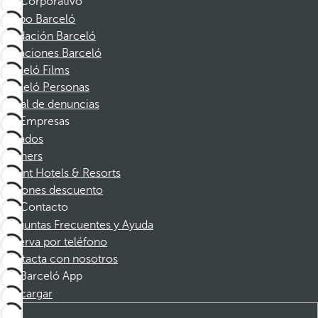
Corporativo
Grupo Barceló
Fundación Barceló
Vacaciones Barceló
Barceló Films
Barceló Personas
Canal de denuncias
Empresas
Afiliados
Partners
Dorint Hotels & Resorts
Cupones descuento
Contacto
Preguntas Frecuentes y Ayuda
Reserva por teléfono
Contacta con nosotros
Barceló App
Descargar