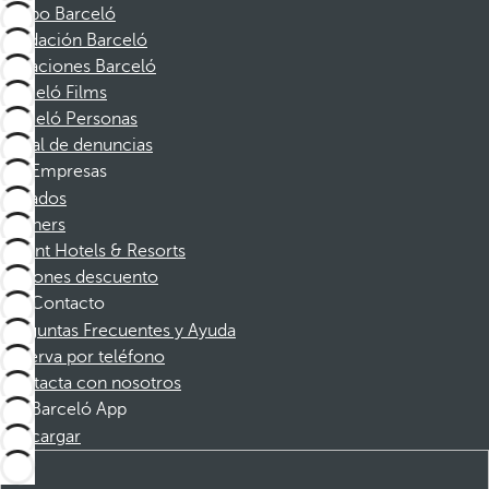
Grupo Barceló
Fundación Barceló
Vacaciones Barceló
Barceló Films
Barceló Personas
Canal de denuncias
Empresas
Afiliados
Partners
Dorint Hotels & Resorts
Cupones descuento
Contacto
Preguntas Frecuentes y Ayuda
Reserva por teléfono
Contacta con nosotros
Barceló App
Descargar