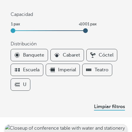
Capacidad
Distribución
F
Banquete
Cabaret
Cóctel
i
l
Escuela
Imperial
Teatro
t
e
U
r
s
D
Limpiar filtros
i
s
t
r