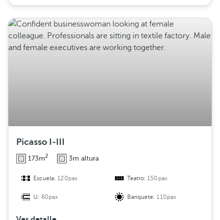
Picasso I-III
2
173m
3m altura
Escuela:
120pax
Teatro:
150pax
U:
60pax
Banquete:
110pax
Ver detalle