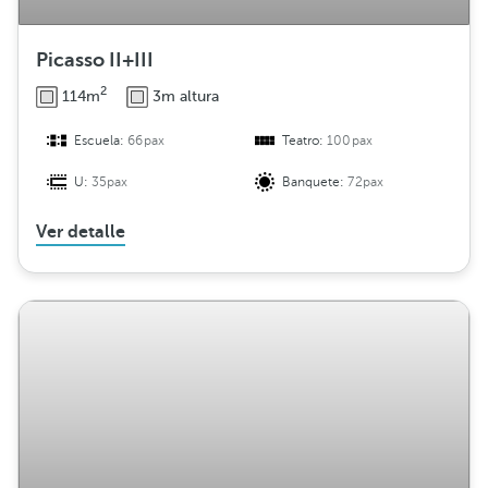
Picasso II+III
2
114m
3m altura
Escuela:
66pax
Teatro:
100pax
U:
35pax
Banquete:
72pax
Ver detalle