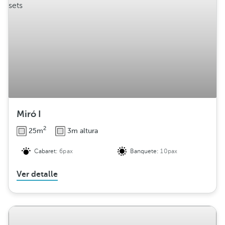
i
b
u
c
i
ó
n
Miró I
2
25m
3m altura
Cabaret:
6pax
Banquete:
10pax
Ver detalle