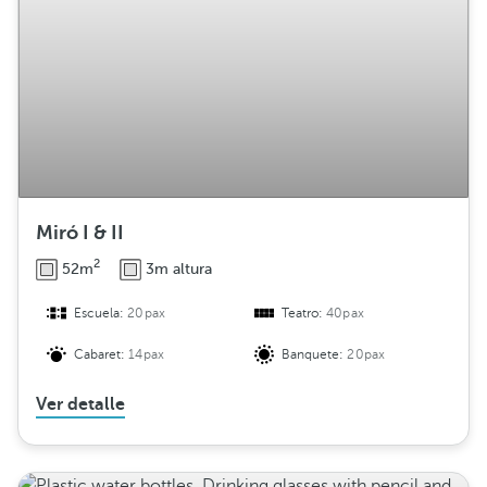
Miró I & II
2
52m
3m altura
Escuela:
20pax
Teatro:
40pax
Cabaret:
14pax
Banquete:
20pax
Ver detalle