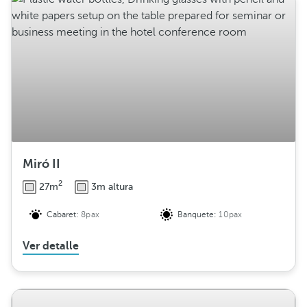
Miró II
2
27m
3m altura
Cabaret:
8pax
Banquete:
10pax
Ver detalle