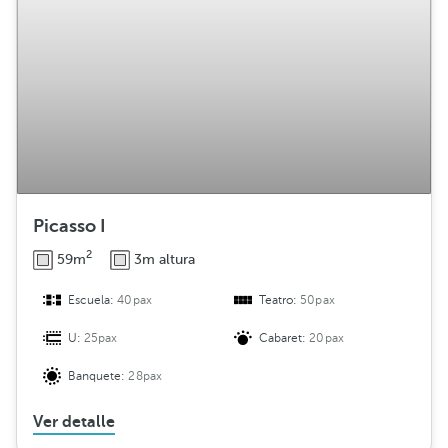
Picasso I
2
59m
3m altura
Escuela:
40pax
Teatro:
50pax
U:
25pax
Cabaret:
20pax
Banquete:
28pax
Ver detalle