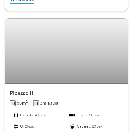
Picasso II
2
58m
3m altura
Escuela:
40pax
Teatro:
50pax
U:
25pax
Cabaret:
20pax