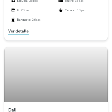
Escuela:
25pax
Teatro:
35pax
U:
20pax
Cabaret:
10pax
Banquete:
26pax
Ver detalle
Dali