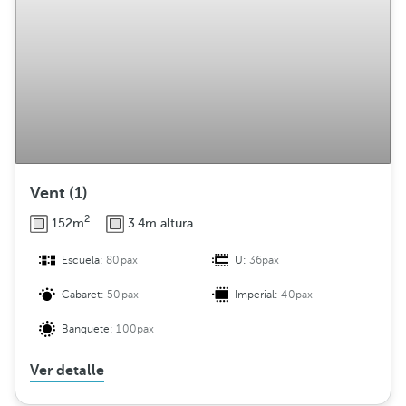
i
b
u
c
i
ó
n
Vent (1)
2
152m
3.4m altura
Escuela:
80pax
U:
36pax
Cabaret:
50pax
Imperial:
40pax
Banquete:
100pax
Ver detalle