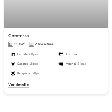
Comtessa
2
119m
2.4m altura
Escuela:
60pax
U:
20pax
Cabaret:
15pax
Imperial:
24pax
Banquete:
30pax
Ver detalle