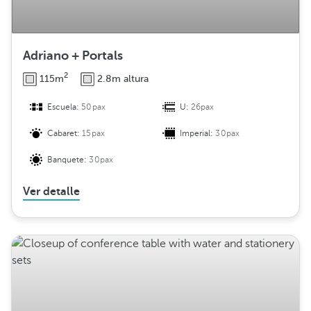
Adriano + Portals
2
115m
2.8m altura
Escuela:
50pax
U:
26pax
Cabaret:
15pax
Imperial:
30pax
Banquete:
30pax
Ver detalle