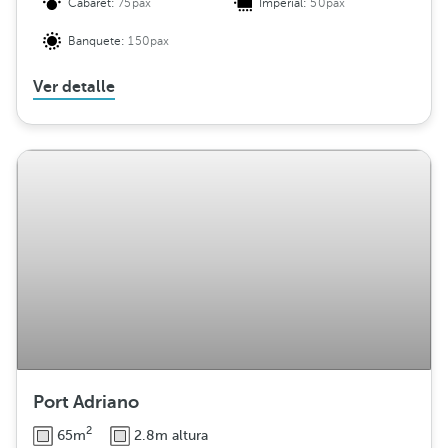
Cabaret:
75pax
Imperial:
50pax
Banquete:
150pax
Ver detalle
Port Adriano
2
65m
2.8m altura