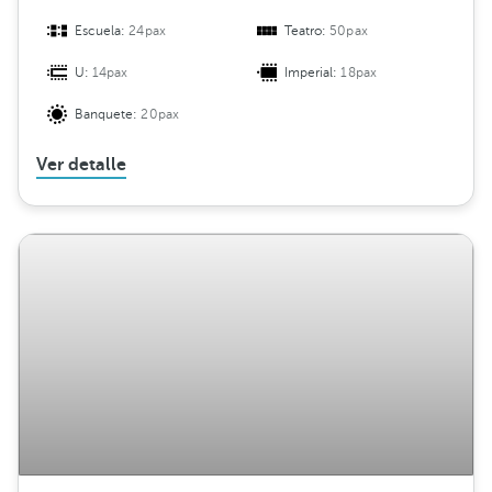
Escuela:
24pax
Teatro:
50pax
U:
14pax
Imperial:
18pax
Banquete:
20pax
Ver detalle