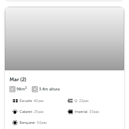
Mar (2)
2
98m
3.4m altura
Escuela:
40pax
U:
22pax
Cabaret:
25pax
Imperial:
30pax
Banquete:
50pax