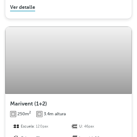
Ver detalle
Marivent (1+2)
2
250m
3.4m altura
Escuela:
120pax
U:
46pax