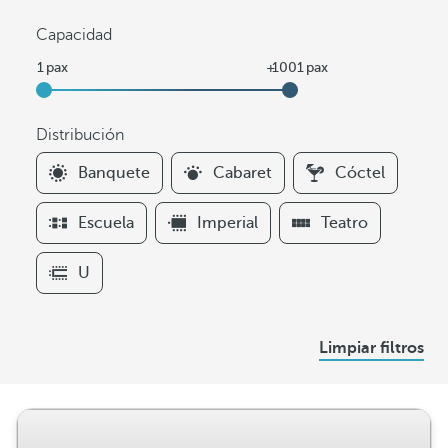
Capacidad
Distribución
F
Banquete
Cabaret
Cóctel
i
l
Escuela
Imperial
Teatro
t
e
U
r
s
D
Limpiar filtros
i
s
t
r