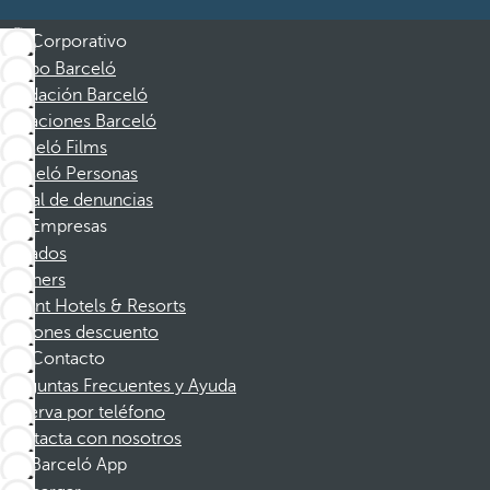
Corporativo
Grupo Barceló
Fundación Barceló
Vacaciones Barceló
Barceló Films
Barceló Personas
Canal de denuncias
Empresas
Afiliados
Partners
Dorint Hotels & Resorts
Cupones descuento
Contacto
Preguntas Frecuentes y Ayuda
Reserva por teléfono
Contacta con nosotros
Barceló App