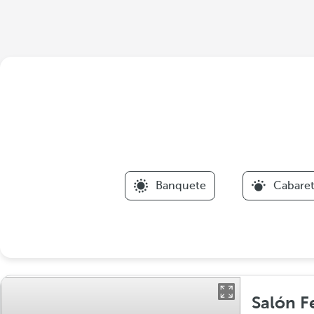
Banquete
Cabare
Salón 