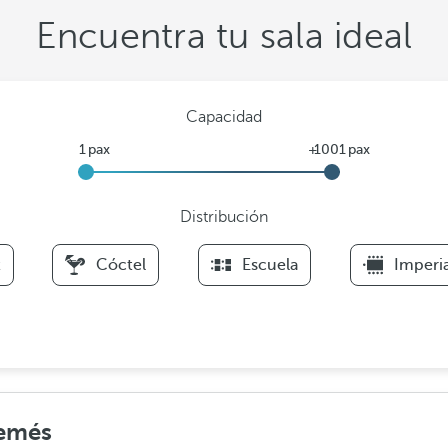
Encuentra tu sala ideal
Capacidad
Distribución
F
t
Cóctel
Escuela
Imperia
i
l
t
e
r
s
D
Femés
i