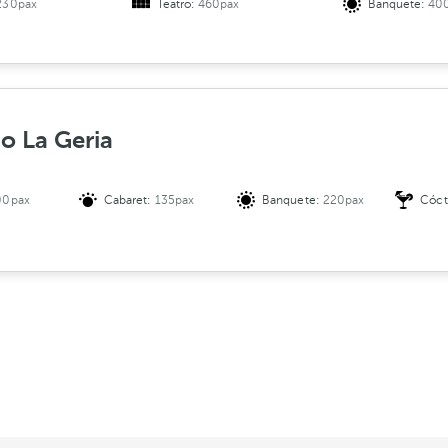
230pax
Teatro:
460pax
Banquete:
40
io La Geria
00pax
Cabaret:
135pax
Banquete:
220pax
Cóct