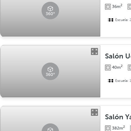
2
36m
Escuela:
Salón U
2
40m
Escuela:
Salón Y
2
382m