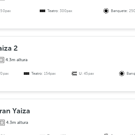
150pax
Teatro:
300pax
Banquete:
25
aiza 2
4.3m altura
70pax
Teatro:
154pax
U:
45pax
Banq
ran Yaiza
4.3m altura