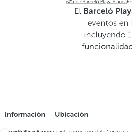
Barceló
Barceló Playa Blanca
Re
El
Barceló Play
eventos en 
incluyendo 1
funcionalidad
Información
Ubicación
El
Barceló Playa Blanca
cuenta con un completo Centro de 