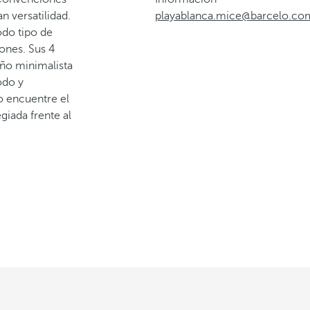
n versatilidad.
playablanca.mice@barcelo.co
odo tipo de
ones. Sus 4
seño minimalista
odo y
o encuentre el
giada frente al