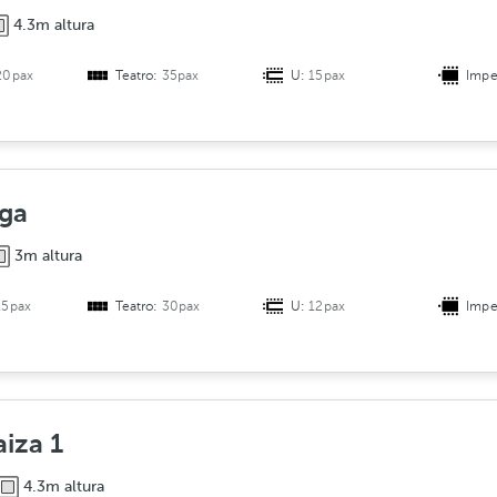
s
4.3m altura
t
20pax
Teatro:
35pax
U:
15pax
Impe
r
i
b
u
c
ga
i
ó
3m altura
n
15pax
Teatro:
30pax
U:
12pax
Impe
aiza 1
4.3m altura