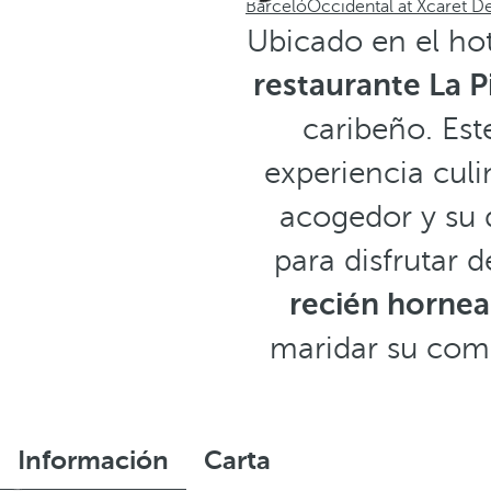
Barceló
Occidental at Xcaret De
Ubicado en el hot
restaurante La 
caribeño. Est
experiencia culi
acogedor y su d
para disfrutar 
recién hornea
maridar su comi
Información
Carta