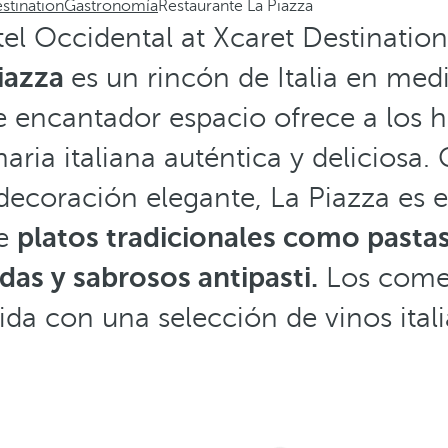
stination
Gastronomía
Restaurante La Piazza
el Occidental at Xcaret Destination –
Piazza
es un rincón de Italia en med
e encantador espacio ofrece a los
naria italiana auténtica y deliciosa
ecoración elegante, La Piazza es e
de
platos tradicionales como pastas
das y sabrosos antipasti.
Los come
da con una selección de vinos itali