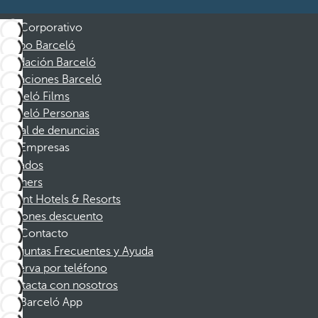
Corporativo
Grupo Barceló
Fundación Barceló
Vacaciones Barceló
Barceló Films
Barceló Personas
Canal de denuncias
Empresas
Afiliados
Partners
Dorint Hotels & Resorts
Cupones descuento
Contacto
Preguntas Frecuentes y Ayuda
Reserva por teléfono
Contacta con nosotros
Barceló App