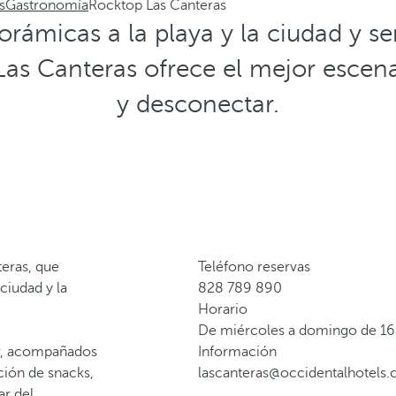
s
Gastronomía
Rocktop Las Canteras
rámicas a la playa y la ciudad y ser
as Canteras ofrece el mejor escena
y desconectar.
teras, que
Teléfono reservas
ciudad y la
828 789 890
Horario
De miércoles a domingo de 16
mar, acompañados
Información
ción de snacks,
lascanteras@occidentalhotels
ar del