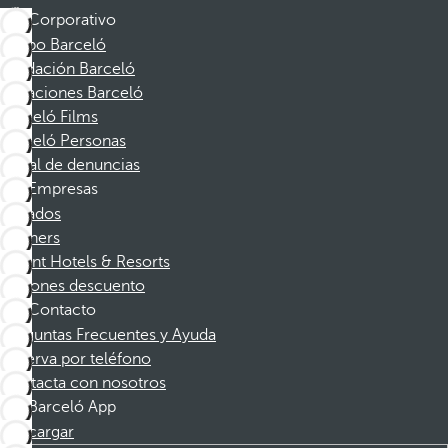
Corporativo
Grupo Barceló
Fundación Barceló
Vacaciones Barceló
Barceló Films
Barceló Personas
Canal de denuncias
Empresas
Afiliados
Partners
Dorint Hotels & Resorts
Cupones descuento
Contacto
Preguntas Frecuentes y Ayuda
Reserva por teléfono
Contacta con nosotros
Barceló App
Descargar