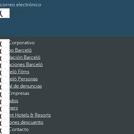
correo electrónico
Suscribirme
Corporativo
Grupo Barceló
Fundación Barceló
Vacaciones Barceló
Barceló Films
Barceló Personas
Canal de denuncias
Empresas
Afiliados
Partners
Dorint Hotels & Resorts
Cupones descuento
Contacto