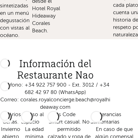
desde el
cada plat
sintetizadas
Hotel Royal
cuenta un
en un menú
Hideaway
historia d
degustación
Corales
respeto po
con vistas al
Beach.
naturaleza
océano.
Información del
Restaurante Nao
Teléfono: +34 922 757 900 - Ext. 3012 / +34
682 42 97 80 (WhatsApp)
Correo:
corales.royalconcierge.beach@royalhi
deaway.com
Horarios
Acceso al
Dress Code
Intolerancias
Cenas.
espacio
Smart casual. No
alimentarias
Invierno
La edad
permitido
En caso de que
abierto
mínima
calzado y ropa de
algún comensal