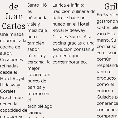
de
Santo Hô
La rica e infinita
Gril
es
tradición culinaria de
Juan
En Starfish
búsqueda,
Italia se hace un
gastronom
viaje y
hueco en el Hotel
Carlos
sostenibil
mestizaje
Royal Hideaway
van de la
Una mirada
pero
Corales Suites. Alta
mano. Su
gourmet a la
también
cocina gracias a una
cocina se
cocina de
sabor,
evolución constante
en el sent
autor.
técnica y
y un enfoque
común,
Creaciones
cercanía: la
contemporáneo.
respetand
refinadas
mejor
tanto el
desde el
cocina con
producto
Hotel Royal
punto de
como el
Hideaway
partida y
entorno.
Corales
retorno en
Guiados p
Beach, que
el
coherenci
tienen la
archipiélago
conciencia
capacidad de
canario
compromi
emocionar,