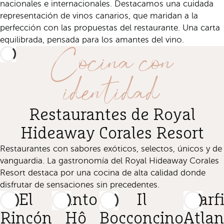
nacionales e internacionales. Destacamos una cuidada
representación de vinos canarios, que maridan a la
perfección con las propuestas del restaurante. Una carta
Cocina con
equilibrada, pensada para los amantes del vino.
identidad
Restaurantes de Royal
Hideaway Corales Resort
Restaurantes con sabores exóticos, selectos, únicos y de
vanguardia. La gastronomía del Royal Hideaway Corales
Resort destaca por una cocina de alta calidad donde
disfrutar de sensaciones sin precedentes.
El
Santo
Il
Starf
Rincón
Hô
Bocconcino
Atlan