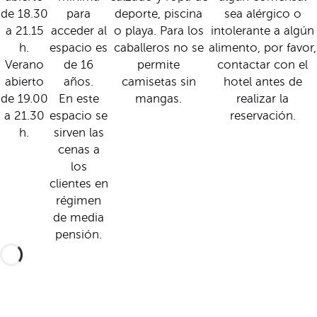
de 18.30
para
deporte, piscina
sea alérgico o
a 21.15
acceder al
o playa. Para los
intolerante a algún
h.
espacio es
caballeros no se
alimento, por favor,
Verano
de 16
permite
contactar con el
abierto
años.
camisetas sin
hotel antes de
de 19.00
En este
mangas.
realizar la
a 21.30
espacio se
reservación.
h.
sirven las
cenas a
los
clientes en
régimen
de media
pensión.