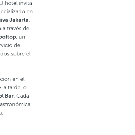
l hotel invita
pecializado en
jiva Jakarta
,
 a través de
Rooftop
, un
rvicio de
ados sobre el
ción en el
 la tarde, o
ol Bar
. Cada
gastronómica
a.