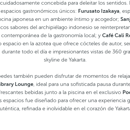
 cuidadosamente concebida para deleitar los sentidos. E
3 espacios gastronómicos únicos:
Furusato Izakaya
, es
ocina japonesa en un ambiente íntimo y acogedor;
San
icos sabores del archipiélago indonesio se reinterpretan
n contemporánea de la gastronomía local; y
Café Cali 
espacio en la azotea que ofrece cócteles de autor, se
 durante todo el día e impresionantes vistas de 360 gr
skyline de Yakarta.
edes también pueden disfrutar de momentos de relaja
ibrary Lounge
, ideal para una sofisticada pausa durante
frescantes bebidas junto a la piscina en el exclusivo
Po
s espacios fue diseñado para ofrecer una experiencia 
uténtica, refinada e inolvidable en el corazón de Yakart