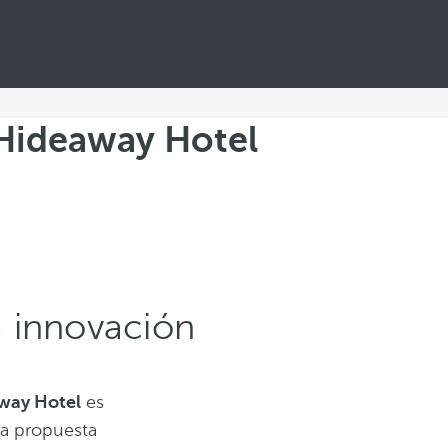
 Hideaway Hotel
a innovación
away Hotel
es
da propuesta