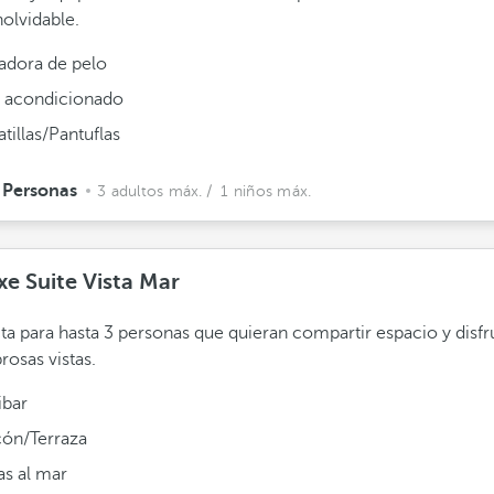
nolvidable.
adora de pelo
e acondicionado
tillas/Pantuflas
 Personas
3 adultos máx.
/ 1 niños máx.
xe Suite Vista Mar
ta para hasta 3 personas que quieran compartir espacio y disfru
osas vistas.
ibar
cón/Terraza
as al mar