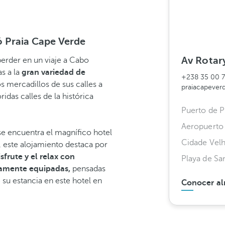
ló Praia Cape Verde
Av Rotary
erder en un viaje a Cabo
as a la
gran variedad de
+238 35 00 
os mercadillos de sus calles a
praiacapeve
idas calles de la histórica
Puerto de P
Aeropuerto 
e encuentra el magnífico hotel
Cidade Vel
 este alojamiento destaca por
sfrute y el relax con
Playa de Sa
amente equipadas,
pensadas
su estancia en este hotel en
Conocer al