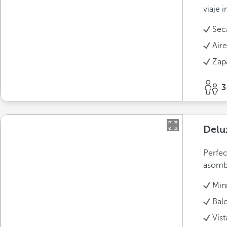
viaje i
Sec
Air
Zapa
3
Delu
Perfec
asombr
Min
Bal
Vist