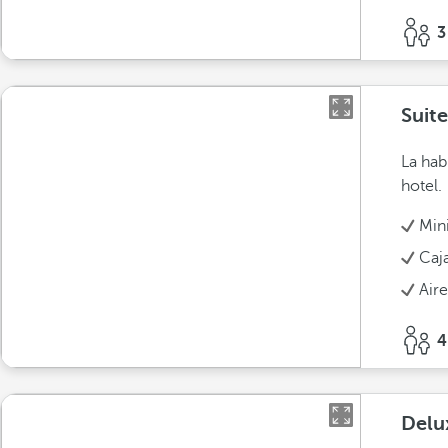
3
Suite
La hab
hotel.
Min
Caj
Air
4
Delu