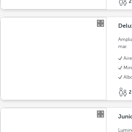
2
Delu
Amplia
mar.
Air
Min
Alb
2
Juni
Lumino