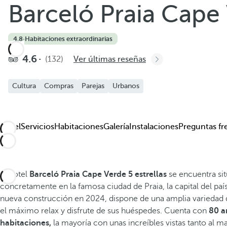
Barceló Praia Cape
4.8
·
Habitaciones extraordinarias
4.6
(132)
Ver últimas reseñas
Cultura
Compras
Parejas
Urbanos
Hotel
Servicios
Habitaciones
Galería
Instalaciones
Preguntas fr
El hotel
Barceló Praia Cape Verde 5 estrellas
se encuentra sit
concretamente en la famosa ciudad de Praia, la capital del paí
nueva construcción en 2024, dispone de una amplia variedad d
el máximo relax y disfrute de sus huéspedes. Cuenta con
80 a
habitaciones,
la mayoría con unas increíbles vistas tanto al m