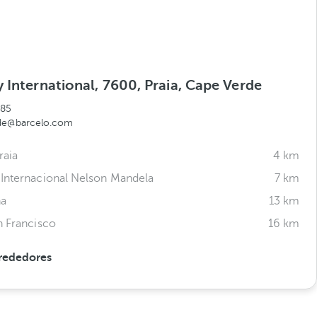
 International, 7600, Praia, Cape Verde
785
rde@barcelo.com
raia
4 km
Internacional Nelson Mandela
7 km
ha
13 km
n Francisco
16 km
rededores