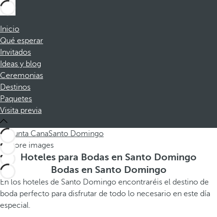
Inicio
Qué esperar
Invitados
Ideas y blog
Ceremonias
Destinos
Paquetes
Visita previa
All
Punta Cana
Santo Domingo
Hoteles para Bodas en Santo Domingo
Bodas en Santo Domingo
En los hoteles de Santo Domingo encontraréis el destino de
boda perfecto para disfrutar de todo lo necesario en este día
especial.