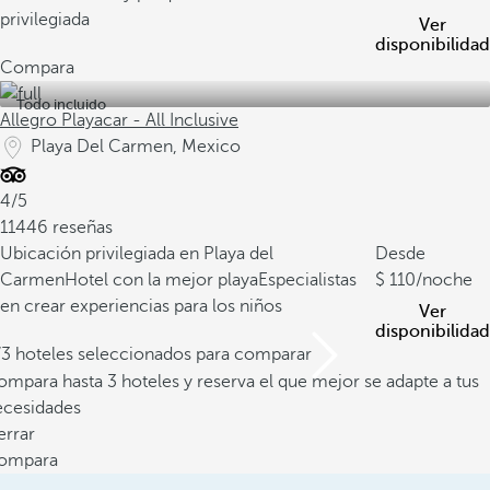
privilegiada
Ver
disponibilidad
Compara
Todo incluido
Allegro Playacar - All Inclusive
Playa Del Carmen, Mexico
4/5
11446 reseñas
Ubicación privilegiada en Playa del
Desde
Carmen
Hotel con la mejor playa
Especialistas
110
/noche
en crear experiencias para los niños
Ver
disponibilidad
/3 hoteles seleccionados para comparar
mpara hasta 3 hoteles y reserva el que mejor se adapte a tus
ecesidades
errar
ompara