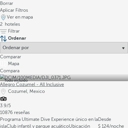
Borrar
Aplicar Filtros
Ver en mapa
2
hoteles
Filtrar
Ordenar
Comparar
Mapa
Compara
Todo incluido
Allegro Cozumel - All Inclusive
Cozumel, Mexico
3.9/5
10876 reseñas
Programa Ultimate Dive Experience único en la
Desde
isla
Club infantil y parque acuático
Ubicación
124
/noche