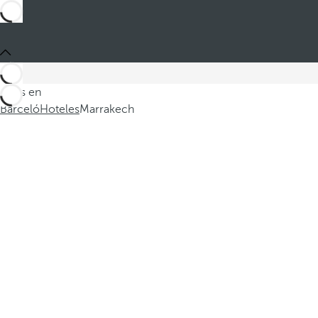
Estás en
Barceló
Hoteles
Marrakech