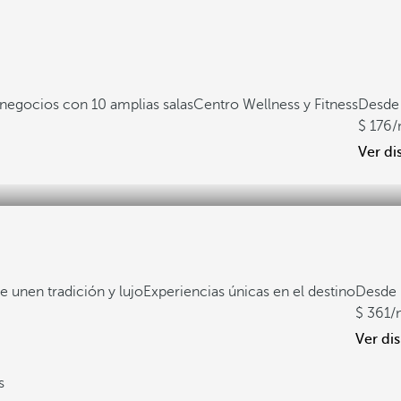
negocios con 10 amplias salas
Centro Wellness y Fitness
Desde
176
/
Ver di
e unen tradición y lujo
Experiencias únicas en el destino
Desde
361
/
Ver di
s