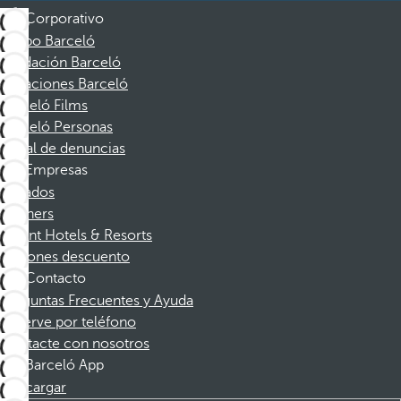
Corporativo
Grupo Barceló
Fundación Barceló
Vacaciones Barceló
Barceló Films
Barceló Personas
Canal de denuncias
Empresas
Afiliados
Partners
Dorint Hotels & Resorts
Cupones descuento
Contacto
Preguntas Frecuentes y Ayuda
Reserve por teléfono
Contacte con nosotros
Barceló App
Descargar