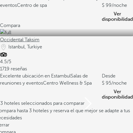
eventos
Centro de spa
99
/noche
Ver
disponibilidad
Compara
Occidental Taksim
Istanbul, Turkiye
4.5/5
1719 reseñas
Excelente ubicación en Estambul
Salas de
Desde
reuniones y eventos
Centro Wellness & Spa
95
/noche
Ver
disponibilidad
/3 hoteles seleccionados para comparar
mpara hasta 3 hoteles y reserva el que mejor se adapte a tus
ecesidades
errar
ompara