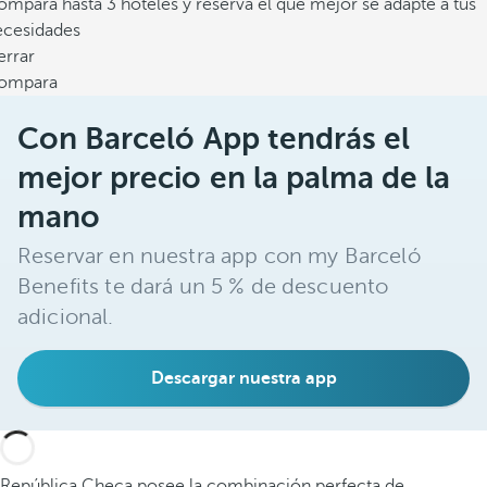
mpara hasta 3 hoteles y reserva el que mejor se adapte a tus
ecesidades
errar
ompara
Con Barceló App tendrás el
mejor precio en la palma de la
mano
Reservar en nuestra app con my Barceló
Benefits te dará un 5 % de descuento
adicional.
Descargar nuestra app
República Checa posee la combinación perfecta de