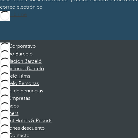
correo electrónico
Suscribirme
Corporativo
Grupo Barceló
Fundación Barceló
Vacaciones Barceló
Barceló Films
Barceló Personas
Canal de denuncias
Empresas
Afiliados
Partners
Dorint Hotels & Resorts
Cupones descuento
Contacto