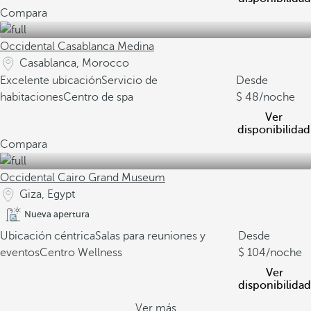
Compara
Occidental Casablanca Medina
Casablanca, Morocco
Excelente ubicación
Servicio de
Desde
habitaciones
Centro de spa
48
/noche
Ver
disponibilidad
Compara
Occidental Cairo Grand Museum
Giza, Egypt
Nueva apertura
Ubicación céntrica
Salas para reuniones y
Desde
eventos
Centro Wellness
104
/noche
Ver
disponibilidad
Ver más