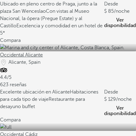
Ubicado en pleno centro de Praga, junto a la
Desde
plaza San Wenceslao
Con vistas al Museo
85
/noche
Nacional, la ópera (Pregue Estate) y al
Ver
disponibilidad
Castillo
Excelencia y comodidad en un hotel de
5*
Compara
Occidental Alicante
Alicante, Spain
4.4/5
623 reseñas
Excelente ubicación en Alicante
Habitaciones
Desde
para cada tipo de viaje
Restaurante para
129
/noche
desayuno buffet
Ver
disponibilidad
Compara
Occidental Cádiz