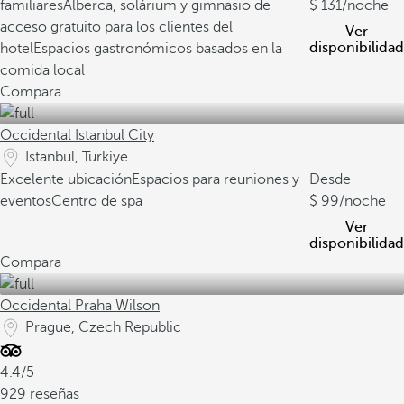
familiares
Alberca, solárium y gimnasio de
131
/noche
acceso gratuito para los clientes del
Ver
disponibilidad
hotel
Espacios gastronómicos basados en la
comida local
Compara
Occidental Istanbul City
Istanbul, Turkiye
Excelente ubicación
Espacios para reuniones y
Desde
eventos
Centro de spa
99
/noche
Ver
disponibilidad
Compara
Occidental Praha Wilson
Prague, Czech Republic
4.4/5
929 reseñas