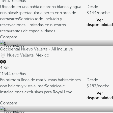
13457 reseñas
Ubicado en una bahía de arena blanca y agua
Desde
cristalina
Espectacular alberca con área de
144
/noche
camastros
Servicio todo incluido y
Ver
disponibilidad
reservaciones ilimitadas en nuestros
restaurantes de especialidades
Compara
Todo incluido
Occidental Nuevo Vallarta - All Inclusive
Nuevo Vallarta, Mexico
4.3/5
11544 reseñas
En primera línea de mar
Nuevas habitaciones
Desde
con balcón y vista al mar
Servicios e
183
/noche
instalaciones exclusivas para Royal Level
Ver
disponibilidad
Compara
Todo incluido