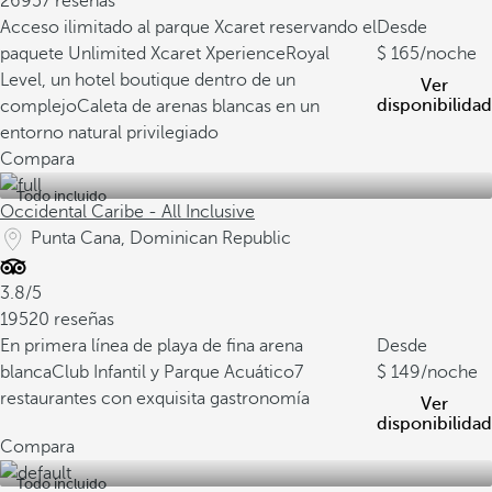
26957 reseñas
Acceso ilimitado al parque Xcaret reservando el
Desde
paquete Unlimited Xcaret Xperience
Royal
165
/noche
Level, un hotel boutique dentro de un
Ver
disponibilidad
complejo
Caleta de arenas blancas en un
entorno natural privilegiado
Compara
Todo incluido
Occidental Caribe - All Inclusive
Punta Cana, Dominican Republic
3.8/5
19520 reseñas
En primera línea de playa de fina arena
Desde
blanca
Club Infantil y Parque Acuático
7
149
/noche
restaurantes con exquisita gastronomía
Ver
disponibilidad
Compara
Todo incluido