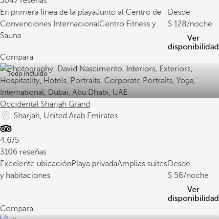
3047 reseñas
En primera línea de la playa
Junto al Centro de
Desde
Convenciones Internacional
Centro Fitness y
128
/noche
Sauna
Ver
disponibilidad
Compara
Todo incluido
Occidental Sharjah Grand
Sharjah, United Arab Emirates
4.6/5
3106 reseñas
Excelente ubicación
Playa privada
Amplias suites
Desde
y habitaciones
58
/noche
Ver
disponibilidad
Compara