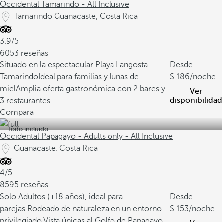
Occidental Tamarindo - All Inclusive
Tamarindo Guanacaste, Costa Rica
3.9/5
6053 reseñas
Situado en la espectacular Playa Langosta
Desde
Tamarindo
Ideal para familias y lunas de
186
/noche
miel
Amplia oferta gastronómica con 2 bares y
Ver
disponibilidad
3 restaurantes
Compara
Todo incluido
Occidental Papagayo - Adults only - All Inclusive
Guanacaste, Costa Rica
4/5
8595 reseñas
Solo Adultos (+18 años), ideal para
Desde
parejas.
Rodeado de naturaleza en un entorno
153
/noche
privilegiado.
Vista únicas al Golfo de Papagayo.