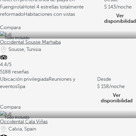
Fuengirola
Hotel 4 estrellas totalmente
143
/noche
reformado
Habitaciones con vistas
Ver
disponibilidad
Compara
Todo incluido
Occidental Sousse Marhaba
Sousse, Tunisia
4.4/5
5188 reseñas
Ubicación privilegiada
Reuniones y
Desde
eventos
Spa
158
/noche
Ver
disponibilidad
Compara
Todo incluido
Occidental Cala Viñas
Calvia, Spain