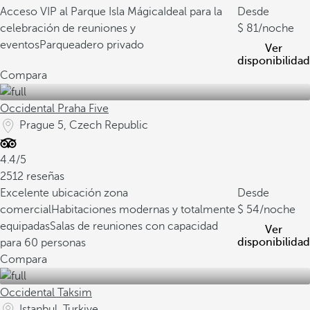
Acceso VIP al Parque Isla Mágica
Ideal para la
Desde
celebración de reuniones y
81
/noche
eventos
Parqueadero privado
Ver
disponibilidad
Compara
Occidental Praha Five
Prague 5, Czech Republic
4.4/5
2512 reseñas
Excelente ubicación zona
Desde
comercial
Habitaciones modernas y totalmente
54
/noche
equipadas
Salas de reuniones con capacidad
Ver
disponibilidad
para 60 personas
Compara
Occidental Taksim
Istanbul, Turkiye