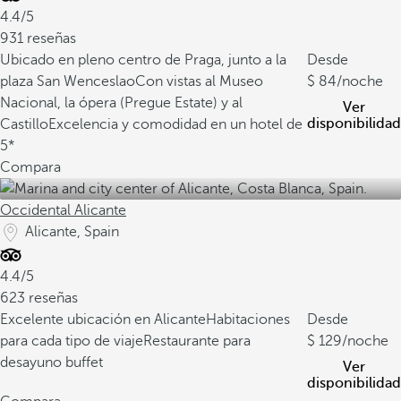
4.4/5
931 reseñas
Ubicado en pleno centro de Praga, junto a la
Desde
plaza San Wenceslao
Con vistas al Museo
84
/noche
Nacional, la ópera (Pregue Estate) y al
Ver
disponibilidad
Castillo
Excelencia y comodidad en un hotel de
5*
Compara
Occidental Alicante
Alicante, Spain
4.4/5
623 reseñas
Excelente ubicación en Alicante
Habitaciones
Desde
para cada tipo de viaje
Restaurante para
129
/noche
desayuno buffet
Ver
disponibilidad