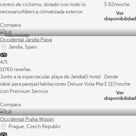
centro de ciclismo, dotado con todo lo
92
/noche
necesario
Alberca climatizada exterior
Ver
disponibilidad
Compara
Todo incluido
Occidental Jandía Playa
Jandía, Spain
4/5
11760 reseñas
Junto a la espectacular playa de Jandía
El hotel
Desde
ideal para parejas
Habitaciones Deluxe Vista Mar
117
/noche
con Premium Service
Ver
disponibilidad
Compara
Occidental Praha Wilson
Prague, Czech Republic