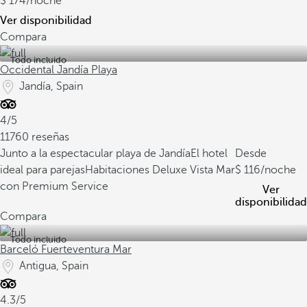
174
/noche
Ver disponibilidad
Compara
Todo incluido
Occidental Jandía Playa
Jandía, Spain
4/5
11760 reseñas
Junto a la espectacular playa de Jandía
El hotel
Desde
ideal para parejas
Habitaciones Deluxe Vista Mar
116
/noche
con Premium Service
Ver
disponibilidad
Compara
Todo incluido
Barceló Fuerteventura Mar
Antigua, Spain
4.3/5