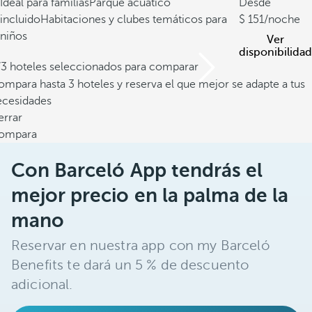
Ideal para familias
Parque acuático
Desde
incluido
Habitaciones y clubes temáticos para
151
/noche
niños
Ver
disponibilidad
/3 hoteles seleccionados para comparar
mpara hasta 3 hoteles y reserva el que mejor se adapte a tus
ecesidades
errar
ompara
Con Barceló App tendrás el
mejor precio en la palma de la
mano
Reservar en nuestra app con my Barceló
Benefits te dará un 5 % de descuento
adicional.