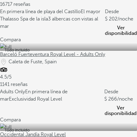
16717 reseñas
En primera línea de playa del Castillo
El mayor
Desde
Thalasso Spa de la isla
3 albercas con vistas al
202
/noche
mar
Ver
disponibilidad
Compara
Todo incluido
Barceló Fuerteventura Royal Level - Adults Only
Caleta de Fuste, Spain
4.5/5
1141 reseñas
Adults Only
En primera línea de
Desde
mar
Exclusividad Royal Level
266
/noche
Ver
disponibilidad
Compara
Todo incluido
Occidental Jandía Royal Level