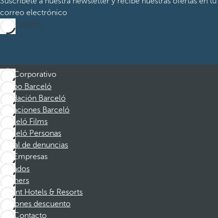
Suscríbete a nuestra newsletter y recibe nuestras ofertas en tu
correo electrónico
Suscribirme
Corporativo
Grupo Barceló
Fundación Barceló
Vacaciones Barceló
Barceló Films
Barceló Personas
Canal de denuncias
Empresas
Afiliados
Partners
Dorint Hotels & Resorts
Cupones descuento
Contacto