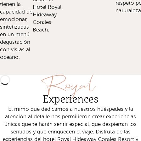
respeto po
tienen la
Hotel Royal
naturaleza
capacidad de
Hideaway
emocionar,
Corales
sintetizadas
Beach.
en un menú
degustación
con vistas al
océano.
Royal
Experiences
El mimo que dedicamos a nuestros huéspedes y la
atención al detalle nos permitieron crear experiencias
únicas que te harán sentir especial, que despiertan los
sentidos y que enriquecen el viaje. Disfruta de las
experiencias del hotel Royal Hideaway Corales Resort y