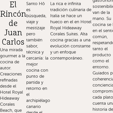
gastronom
El
Santo Hô
La rica e infinita
sostenibil
es
tradición culinaria de
Rincón
van de la
búsqueda,
Italia se hace un
mano. Su
de
viaje y
hueco en el en Hotel
cocina se
mestizaje
Royal Hideaway
en el sent
Juan
pero
Corales Suites. Alta
común,
también
cocina gracias a una
Carlos
respetand
sabor,
evolución constante
tanto el
Una mirada
técnica y
y un enfoque
producto
gourmet a la
cercanía: la
contemporáneo.
como el
cocina de
mejor
entorno.
autor.
cocina con
Guiados p
Creaciones
punto de
coherenci
refinadas
partida y
conciencia
desde el
retorno en
compromi
Hotel Royal
el
cada plat
Hideaway
archipiélago
cuenta un
Corales
canario
historia d
Beach, que
desde el