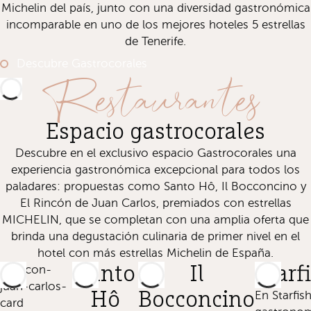
Michelin del país, junto con una diversidad gastronómica
incomparable en uno de los mejores hoteles 5 estrellas
de Tenerife.
Descubre Gastrocorales
Restaurantes
Espacio gastrocorales
Descubre en el exclusivo espacio Gastrocorales una
experiencia gastronómica excepcional para todos los
paladares: propuestas como Santo Hô, Il Bocconcino y
El Rincón de Juan Carlos, premiados con estrellas
MICHELIN, que se completan con una amplia oferta que
brinda una degustación culinaria de primer nivel en el
hotel con más estrellas Michelin de España.
Santo
Il
Starf
Hô
Bocconcino
En Starfish