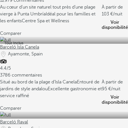
12979 commentaires
Au cœur d’un site naturel tout près d’une plage
À partir de
vierge à Punta Umbría
Idéal pour les familles et
103
/nuit
les enfants
Centre Spa et Wellness
Voir
disponibilité
Comparer
Tout Inclus
Barceló Isla Canela
Ayamonte, Spain
4.4/5
3786 commentaires
Situé au bord de la plage d’Isla Canela
Entouré de
À partir de
jardins de style andalou
Excellente gastronomie et
95
/nuit
service raffiné
Voir
disponibilité
Comparer
Barceló Raval