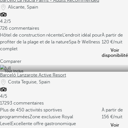
Barceló La Nucía Palms - Adults Recommended
Alicante, Spain
4.2/5
726 commentaires
Hôtel de construction récente
L’endroit idéal pour
À partir de
profiter de la plage et de la nature
Spa & Wellness
120
/nuit
complet
Voir
disponibilité
Comparer
Tout Inclus
Barceló Lanzarote Active Resort
Costa Teguise, Spain
4/5
17293 commentaires
Plus de 450 activités sportives
À partir de
programmées
Zone exclusive Royal
156
/nuit
Level
Excellente offre gastronomique
Voir