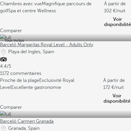
Chambres avec vue
Magnifique parcours de
À partir de
golf
Spa et centre Wellness
102
/nuit
Voir
disponibilité
Comparer
Tout Inclus
Barceló Margaritas Royal Level - Adults Only
Playa del Ingles, Spain
4.4/5
1172 commentaires
Proche de la plage
Exclusivité Royal
À partir de
Level
Excellente gastronomie
172
/nuit
Voir
disponibilité
Comparer
Barceló Carmen Granada
Granada, Spain