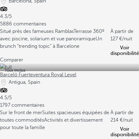
Barcelona, Spain
4.3/5
5886 commentaires
Situé près des fameuses Ramblas
Terrasse 360º
À partir de
avec piscine, solarium et vue panoramique
Un
127
/nuit
brunch "trending topic" à Barcelone
Voir
disponibilité
Comparer
Tout Inclus
Barceló Fuerteventura Royal Level
Antigua, Spain
4.5/5
1797 commentaires
Sur le front de mer
Suites spacieuses équipées de
À partir de
toutes commodités
Activités et divertissement
214
/nuit
pour toute la famille
Voir
disponibilité