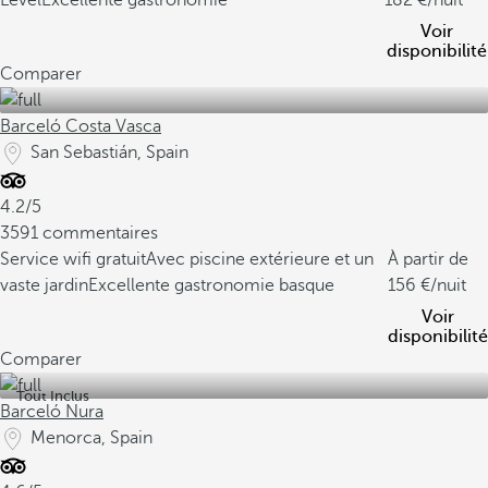
Level
Excellente gastronomie
182
/nuit
Voir
disponibilité
Comparer
Barceló Costa Vasca
San Sebastián, Spain
4.2/5
3591 commentaires
Service wifi gratuit
Avec piscine extérieure et un
À partir de
vaste jardin
Excellente gastronomie basque
156
/nuit
Voir
disponibilité
Comparer
Tout Inclus
Barceló Nura
Menorca, Spain