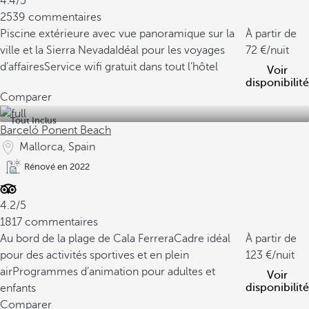
4.4/5
2539 commentaires
Piscine extérieure avec vue panoramique sur la
À partir de
ville et la Sierra Nevada
Idéal pour les voyages
72
/nuit
d’affaires
Service wifi gratuit dans tout l’hôtel
Voir
disponibilité
Comparer
Tout Inclus
Barceló Ponent Beach
Mallorca, Spain
Rénové en 2022
4.2/5
1817 commentaires
Au bord de la plage de Cala Ferrera
Cadre idéal
À partir de
pour des activités sportives et en plein
123
/nuit
air
Programmes d’animation pour adultes et
Voir
disponibilité
enfants
Comparer