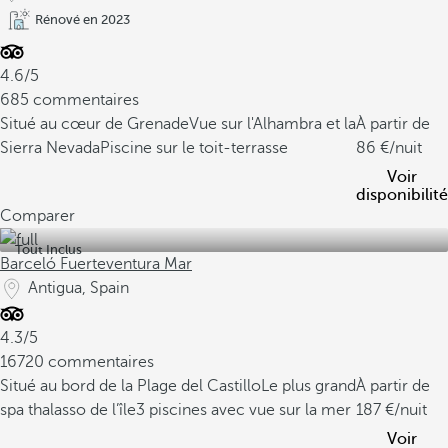
Rénové en 2023
4.6/5
685 commentaires
Situé au cœur de Grenade
Vue sur l'Alhambra et la
À partir de
Sierra Nevada
Piscine sur le toit-terrasse
86
/nuit
Voir
disponibilité
Comparer
Tout Inclus
Barceló Fuerteventura Mar
Antigua, Spain
4.3/5
16720 commentaires
Situé au bord de la Plage del Castillo
Le plus grand
À partir de
spa thalasso de l’île
3 piscines avec vue sur la mer
187
/nuit
Voir