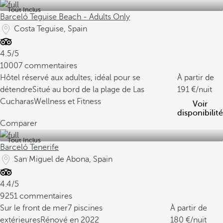
Tout Inclus
Barceló Teguise Beach - Adults Only
Costa Teguise, Spain
4.5/5
10007 commentaires
Hôtel réservé aux adultes, idéal pour se
À partir de
détendre
Situé au bord de la plage de Las
191
/nuit
Cucharas
Wellness et Fitness
Voir
disponibilité
Comparer
Tout Inclus
Barceló Tenerife
San Miguel de Abona, Spain
4.4/5
9251 commentaires
Sur le front de mer
7 piscines
À partir de
extérieures
Rénové en 2022
180
/nuit