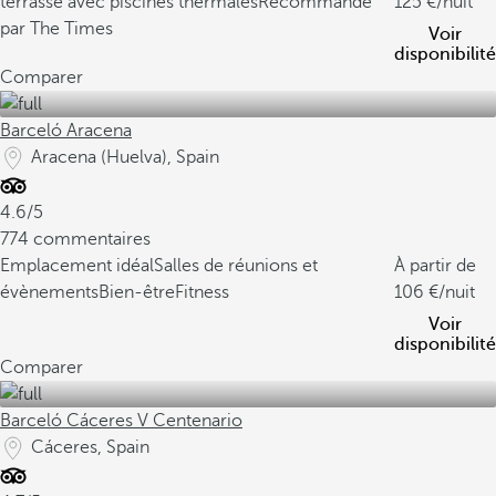
terrasse avec piscines thermales
Recommandé
125
/nuit
par The Times
Voir
disponibilité
Comparer
Barceló Aracena
Aracena (Huelva), Spain
4.6/5
774 commentaires
Emplacement idéal
Salles de réunions et
À partir de
évènements
Bien-êtreFitness
106
/nuit
Voir
disponibilité
Comparer
Barceló Cáceres V Centenario
Cáceres, Spain