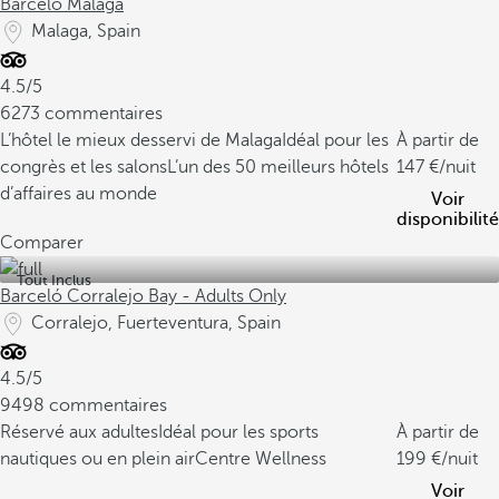
Barceló Málaga
Malaga, Spain
4.5/5
6273 commentaires
L’hôtel le mieux desservi de Malaga
Idéal pour les
À partir de
congrès et les salons
L’un des 50 meilleurs hôtels
147
/nuit
d’affaires au monde
Voir
disponibilité
Comparer
Tout Inclus
Barceló Corralejo Bay - Adults Only
Corralejo, Fuerteventura, Spain
4.5/5
9498 commentaires
Réservé aux adultes
Idéal pour les sports
À partir de
nautiques ou en plein air
Centre Wellness
199
/nuit
Voir