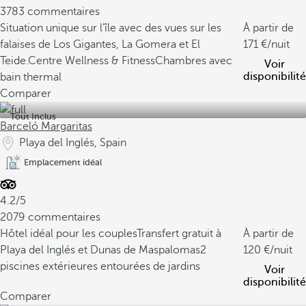
3783 commentaires
Situation unique sur l’île avec des vues sur les
À partir de
falaises de Los Gigantes, La Gomera et El
171
/nuit
Teide.
Centre Wellness & Fitness
Chambres avec
Voir
disponibilité
bain thermal
Comparer
Tout Inclus
Barceló Margaritas
Playa del Inglés, Spain
Emplacement idéal
4.2/5
2079 commentaires
Hôtel idéal pour les couples
Transfert gratuit à
À partir de
Playa del Inglés et Dunas de Maspalomas
2
120
/nuit
piscines extérieures entourées de jardins
Voir
disponibilité
Comparer