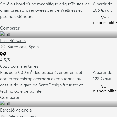
Situé au bord d’une magnifique crique
Toutes les
À partir de
chambres sont rénovées
Centre Wellness et
163
/nuit
piscine extérieure
Voir
disponibilité
Comparer
Barceló Sants
Barcelona, Spain
4.3/5
6325 commentaires
Plus de 3 000 m² dédiés aux événements et
À partir de
conférences
Emplacement exceptionnel au-
122
/nuit
dessus de la gare de Sants
Design futuriste et
Voir
disponibilité
technologie de pointe
Comparer
Barceló Valencia
Valencia, Spain