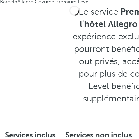
Barceló
Allegro Cozumel
Premium Level
Le service
Pre
l'hôtel Alleg
expérience exclus
pourront bénéfic
out privés, acc
pour plus de co
Level bénéfi
supplémentaire
Services inclus
Services non inclus