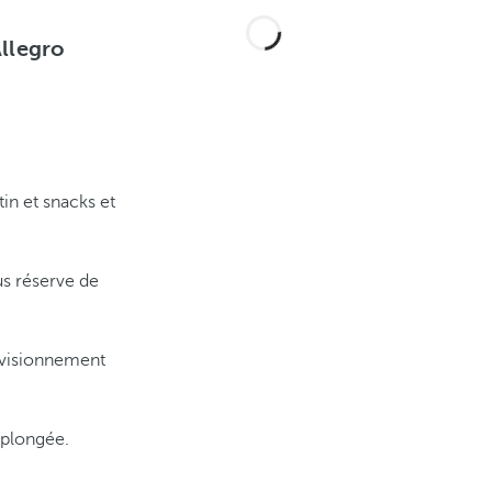
Allegro
in et snacks et
ous réserve de
ovisionnement
 plongée.