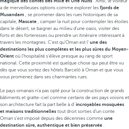
magique des contes des Mille et Une Nuits
. Ainsi, le visiteur
a de merveilleuses options comme explorer les
fjords de
Musandam
, se promener dans les rues historiques de sa
capitale,
Mascate
, camper la nuit pour contempler les étoiles
dans le désert, se baigner au milieu d'une oasis, visiter des
forts et des forteresses ou prendre un itinéraire intéressant à
travers les montagnes. C'est qu'Oman est l'
une des
destinations les plus complètes et les plus sûres du Moyen-
Orient
où l'hospitalité s'élève presque au rang de sport
national. Cette proximité est quelque chose qui peut être vu
dès que vous sortez des hôtels Barceló à Oman et que vous
vous promenez dans ses charmantes rues.
Le pays omanais n'a pas opté pour la construction de grands
bâtiments et gratte-ciel comme certains de ses pays voisins et
son architecture fait la part belle à d'
incroyables mosquées
et maisons traditionnelles
tout droit sorties d'un conte.
Oman s'est imposé depuis des décennies comme
une
destination sûre, authentique et bien préservée
.