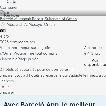
Carte
Comparer
Tout Inclus
Barceló Mussanah Resort, Sultanate of Oman
Mussanah Al Mudayq, Oman
4.3/5
3076 commentaires
Vue panoramique sur le golfe
À partir de
d'Oman
Programme tout compris
44
/nuit
disponible
Plage privée
Voir
disponibilité
/3 hôtels sélectionnés pour de comparer
mpara jusqu’à 3 hôtels et réserve le qui s’adapte le mieux à vo
xigences
ermer
omparer
Avec Barceló App, le meilleur