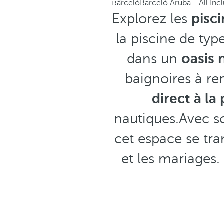
Barceló
Barceló Aruba - All Incl
Explorez les
pisci
la piscine de ty
dans un
oasis 
baignoires à re
direct à la
nautiques.Avec so
cet espace se tra
et les mariages.