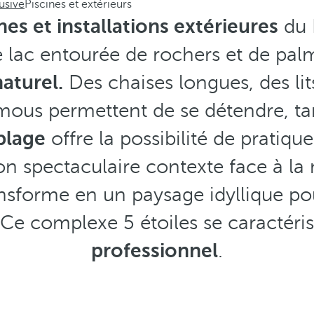
usive
Piscines et extérieurs
nes et installations extérieures
du 
pe lac entourée de rochers et de pal
naturel.
Des chaises longues, des lits
mous permettent de se détendre, tan
 plage
offre la possibilité de pratiqu
n spectaculaire contexte face à la
nsforme en un paysage idyllique pou
 Ce complexe 5 étoiles se caractéri
professionnel
.