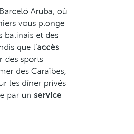
Barceló Aruba, où
miers vous plonge
 balinais et des
dis que l’
accès
er des sports
 mer des Caraïbes,
r les dîner privés
se par un
service